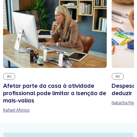
IRS
IRS
Afetar parte da casa à atividade
Despesas
profissional pode limitar a isenção de
deduzir n
mais-valias
Natacha Figu
Rafael Afonso