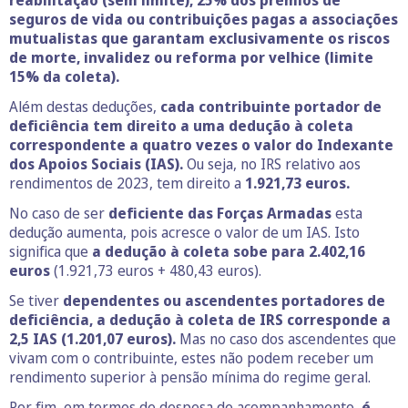
reabilitação (sem limite),
25% dos prémios de
seguros de vida ou contribuições pagas a associações
mutualistas que garantam exclusivamente os riscos
de morte, invalidez ou reforma por velhice (limite
15% da coleta).
Além destas deduções,
cada contribuinte portador de
deficiência tem direito a uma dedução à coleta
correspondente a quatro vezes o valor do Indexante
dos Apoios Sociais (IAS).
Ou seja, no IRS relativo aos
rendimentos de 2023, tem direito a
1.921,73 euros.
No caso de ser
deficiente das Forças Armadas
esta
dedução aumenta, pois acresce o valor de um IAS. Isto
significa que
a dedução à coleta sobe para 2.402,16
euros
(1.921,73 euros + 480,43 euros).
Se tiver
dependentes ou ascendentes portadores de
deficiência,
a dedução à coleta de IRS corresponde a
2,5 IAS (1.201,07 euros).
Mas no caso dos ascendentes que
vivam com o contribuinte, estes não podem receber um
rendimento superior à pensão mínima do regime geral.
Por fim, em termos de despesa de acompanhamento,
é