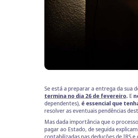
Se está a preparar a entrega da sua d
termina no dia 26 de fevereiro
.
E
no
dependentes),
é essencial que tenh
resolver as eventuais pendências dest
Mas dada importância que o processo
pagar ao Estado, de seguida explica
contabilizadas nas deduções de IRS e