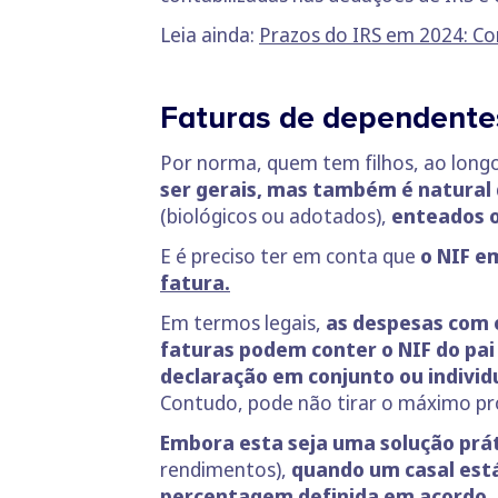
Leia ainda:
Prazos do IRS em 2024: Co
Faturas de dependente
Por norma, quem tem filhos, ao longo
ser gerais, mas também é natural 
(biológicos ou adotados),
enteados ou
E é preciso ter em conta que
o NIF e
fatura.
Em termos legais,
as despesas com o
faturas podem conter o NIF do pai
declaração em conjunto ou individ
Contudo, pode não tirar o máximo pr
Embora esta seja uma solução prát
rendimentos),
quando um casal est
percentagem definida em acordo
,