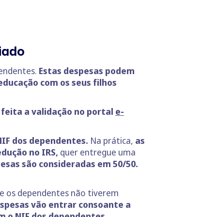
iado
pendentes.
Estas despesas podem
educação com os seus filhos
feita a validação no portal
e-
 NIF dos dependentes.
Na prática,
as
dução no IRS,
quer entregue uma
pesas são consideradas em 50/50.
se os dependentes não tiverem
espesas vão entrar consoante a
m o NIF dos dependentes.