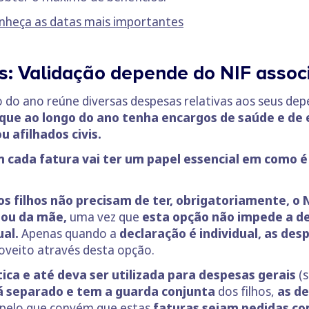
nheça as datas mais importantes
s: Validação depende do NIF assoc
 do ano reúne diversas despesas relativas aos seus de
que ao longo do ano tenha encargos de saúde e de 
 afilhados civis.
m cada fatura vai ter um papel essencial em como é 
s filhos não precisam de ter, obrigatoriamente, o
 ou da mãe,
uma vez que
esta opção não impede a de
ual.
Apenas quando a
declaração é individual, as des
oveito através desta opção.
ica e até deva ser utilizada para despesas gerais
(
á separado e tem a guarda conjunta
dos filhos,
as d
 pelo que convém que estas
faturas sejam pedidas co