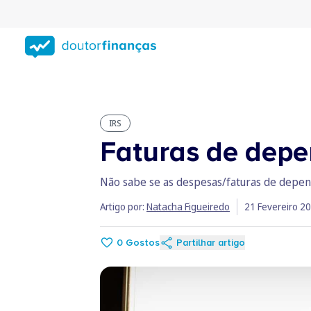
Saltar
para
conteúdo
principal
IRS
Faturas de dep
Não sabe se as despesas/faturas de depend
Artigo por:
Natacha Figueiredo
21 Fevereiro 2
0
Gostos
Partilhar artigo