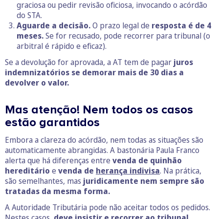
graciosa ou pedir revisão oficiosa, invocando o acórdão
do STA.
Aguarde a decisão.
O prazo legal de
resposta é de 4
meses.
Se for recusado, pode recorrer para tribunal (o
arbitral é rápido e eficaz).
Se a devolução for aprovada, a AT tem de pagar
juros
indemnizatórios se demorar mais de 30 dias a
devolver o valor.
Mas atenção! Nem todos os casos
estão garantidos
Embora a clareza do acórdão, nem todas as situações são
automaticamente abrangidas. A bastonária Paula Franco
alerta que há diferenças entre
venda de quinhão
hereditário
e
venda de
herança indivisa
. Na prática,
são semelhantes, mas
juridicamente nem sempre são
tratadas da mesma forma.
A Autoridade Tributária pode não aceitar todos os pedidos.
Nestes casos,
deve insistir e recorrer ao tribunal