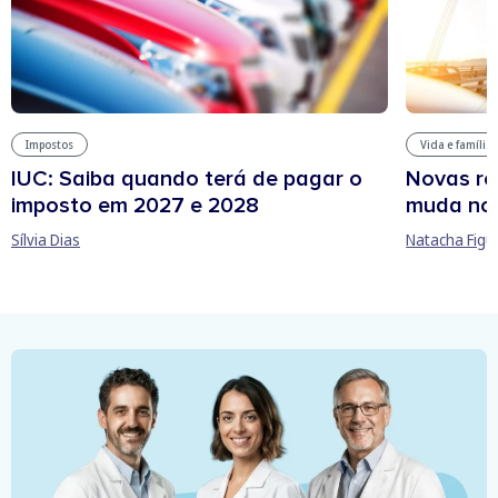
Impostos
Vida e família
IUC: Saiba quando terá de pagar o
Novas re
imposto em 2027 e 2028
muda no
Sílvia Dias
Natacha Figu