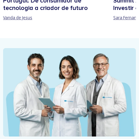
Portugal: De consumidor de
Summit A
tecnologia a criador de futuro
Investir
Vanda de Jesus
Sara Fernan