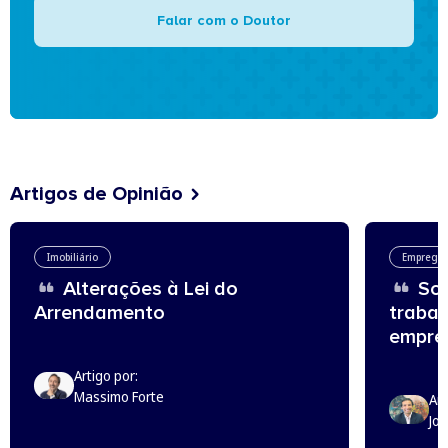
Falar com o Doutor
Artigos de Opinião
Imobiliário
Emprego
Alterações à Lei do
Sou
Arrendamento
trabal
empreg
Artigo por:
Massimo Forte
Art
Jo