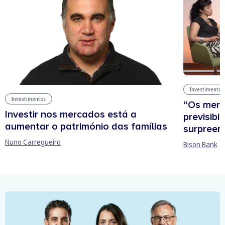
Investimentos
Investimentos
“Os mer
Investir nos mercados está a
previsibi
aumentar o património das famílias
surpree
Nuno Carregueiro
Bison Bank