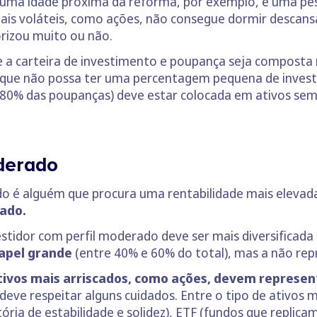
 numa idade próxima da reforma, por exemplo, é uma pes
ais voláteis, como ações, não consegue dormir descans
orizou muito ou não.
 a carteira de investimento e poupança seja composta
to que não possa ter uma percentagem pequena de inves
 80% das poupanças) deve estar colocada em ativos sem 
oderado
o é alguém que procura uma rentabilidade mais elevada
vado.
estidor com perfil moderado deve ser mais diversificad
papel grande
(entre 40% e 60% do total), mas a não re
tivos mais arriscados, como ações, devem represe
deve respeitar alguns cuidados. Entre o tipo de ativos
ria de estabilidade e solidez), ETF (fundos que replica