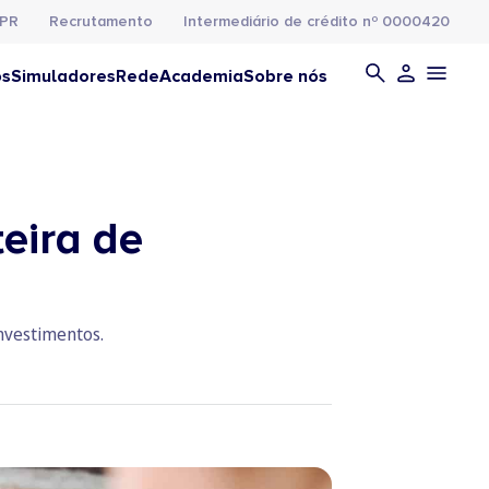
PR
Recrutamento
Intermediário de crédito nº 0000420
os
Simuladores
Rede
Academia
Sobre nós
teira de
investimentos.