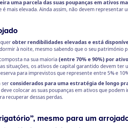
teira uma parcela das suas poupanças em ativos m
de é mais elevada. Ainda assim, não devem representar u
rojado
 quer
obter rendibilidades elevadas e está disponív
dormir à noite, mesmo sabendo que o seu património po
r composta na sua maioria
(entre 70% e 90%) por ativo
tas situações, os ativos de capital garantido devem t
eserva para imprevistos que represente entre 5% e 10%
m ser
considerados para uma estratégia de longo pr
 deve colocar as suas poupanças em ativos que podem i
ra recuperar dessas perdas.
rigatório”, mesmo para um arrojad