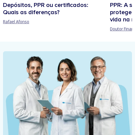
Depósitos, PPR ou certificados:
PPR: A s
Quais as diferenças?
protege 
vida na 
Rafael Afonso
Doutor Finan