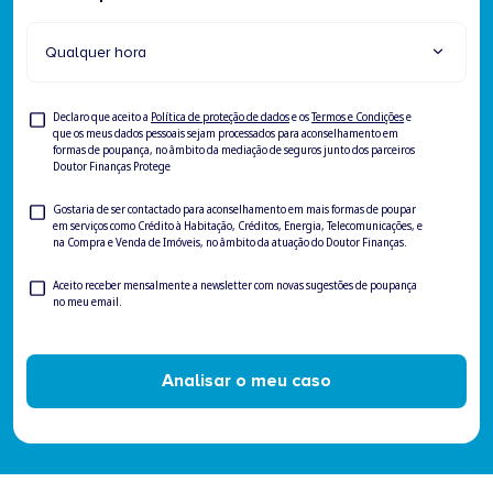
Qualquer hora
Privacy
Declaro que aceito a
Política de proteção de dados
e os
Termos e Condições
e
que os meus dados pessoais sejam processados para aconselhamento em
formas de poupança, no âmbito da mediação de seguros junto dos parceiros
Doutor Finanças Protege
Consentimento
Gostaria de ser contactado para aconselhamento em mais formas de poupar
em serviços como Crédito à Habitação, Créditos, Energia, Telecomunicações, e
para
na Compra e Venda de Imóveis, no âmbito da atuação do Doutor Finanças.
ser
contactado
Newsletter
Aceito receber mensalmente a newsletter com novas sugestões de poupança
no meu email.
Analisar o meu caso