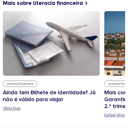
Mais sobre literacia financeira
Literacia Financeira
Literacia Fina
Ainda tem Bilhete de Identidade? Já
Mais cont
não é válido para viajar
Garantia
2.º trime
Sílvia Dias
Rafael Afons