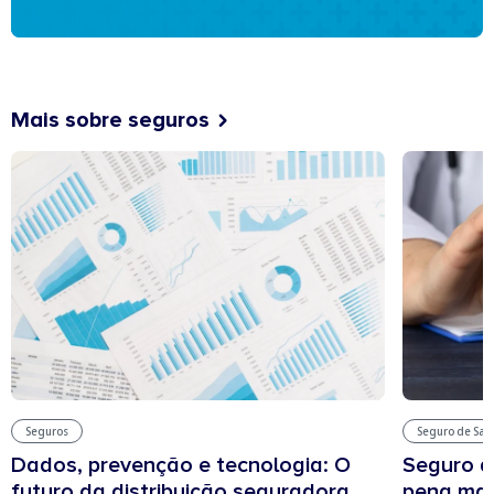
Mais sobre seguros
Seguros
Seguro de Sa
Dados, prevenção e tecnologia: O
Seguro d
futuro da distribuição seguradora
pena man