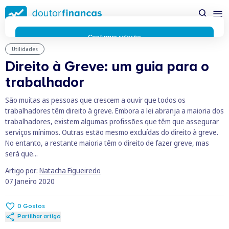
Saltar
possível enquanto utilizador do portal Doutor Finanças e
para
personalizar conteúdos e anúncios.
Saiba mais sobre as
conteúdo
funcionalidades dos cookies
aqui
.
principal
Respeitamos a sua privacidade e estamos comprometidos com
Confirmar seleção
a transparência no uso de cookies no nosso website. Não
Utilidades
Rejeitar cookies
recolhemos, processamos ou armazenamos quaisquer dados
Direito à Greve: um guia para o
pessoais através de cookies durante a navegação normal no
trabalhador
nosso website.
Os cookies utilizados no nosso website são limitados a cookies
São muitas as pessoas que crescem a ouvir que todos os
essenciais e funcionais que melhoram o desempenho do site e
trabalhadores têm direito à greve. Embora a lei abranja a maioria dos
a experiência do utilizador. Estes cookies não contêm
trabalhadores, existem algumas profissões que têm que assegurar
informações pessoalmente identificáveis e não rastreiam a
serviços mínimos. Outras estão mesmo excluídas do direito à greve.
sua atividade fora do nosso site. Conheça a nossa
Política de
No entanto, a restante maioria têm o direito de fazer greve, mas
Privacidade
será que...
O business.safety.google usa cookies da Google para oferecer
os respetivos serviços, melhorar a qualidade destes e analisar
Artigo por:
Natacha Figueiredo
o tráfego.
Saiba mais.
07 Janeiro 2020
Cookies estritamente necessários
Sempre ativos
Cookies para 
Cookies para estatística
0
Gostos
Cookies para
Cookies para marketing e personalização
Partilhar artigo