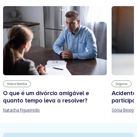
Vida e família
Seguros
O que é um divórcio amigável e
Acidente
quanto tempo leva a resolver?
participa
Natacha Figueiredo
Sónia Bexiga