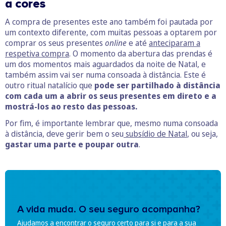
a cores
A compra de presentes este ano também foi pautada por
um contexto diferente, com muitas pessoas a optarem por
comprar os seus presentes
online
e até
anteciparam a
respetiva compra
. O momento da abertura das prendas é
um dos momentos mais aguardados da noite de Natal, e
também assim vai ser numa consoada à distância. Este é
outro ritual natalício que
pode ser partilhado à distância
com cada um a abrir os seus presentes em direto e a
mostrá-los ao resto das pessoas.
Por fim, é importante lembrar que, mesmo numa consoada
à distância, deve gerir bem o seu
subsídio de Natal
, ou seja,
gastar uma parte e poupar outra
.
A vida muda. O seu seguro acompanha?
Ajudamos a encontrar o seguro certo para si e para a sua