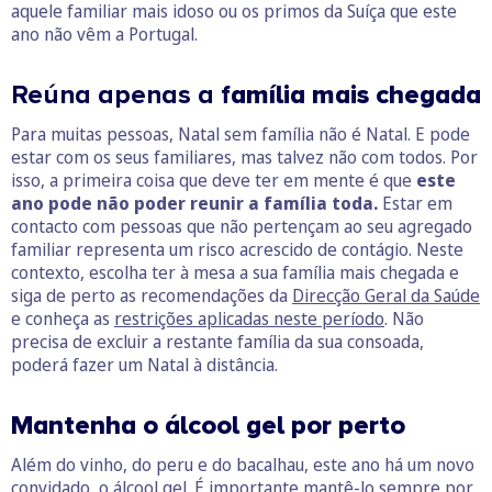
aquele familiar mais idoso ou os primos da Suíça que este
ano não vêm a Portugal.
Reúna apenas a f
amília mais chegada
Para muitas pessoas, Natal sem família não é Natal. E pode
estar com os seus familiares, mas talvez não com todos. Por
isso, a primeira coisa que deve ter em mente é que
este
ano pode não poder reunir a família toda.
Estar em
contacto com pessoas que não pertençam ao seu agregado
familiar representa um risco acrescido de contágio. Neste
contexto, escolha ter à mesa a sua família mais chegada e
siga de perto as recomendações da
Direcção Geral da Saúde
e conheça as
restrições aplicadas neste período
. Não
precisa de excluir a restante família da sua consoada,
poderá fazer um Natal à distância.
Mantenha o álcool gel por perto
Além do vinho, do peru e do bacalhau, este ano há um novo
convidado, o
álcool gel
. É importante mantê-lo sempre por