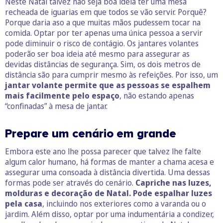
Neste Natal talvez não seja boa ideia ter uma mesa
recheada de iguarias em que todos se vão servir. Porquê?
Porque daria aso a que muitas mãos pudessem tocar na
comida. Optar por ter apenas uma única pessoa a servir
pode diminuir o risco de contágio. Os jantares volantes
poderão ser boa ideia até mesmo para assegurar as
devidas distâncias de segurança. Sim, os dois metros de
distância são para cumprir mesmo às refeições. Por isso, um
jantar volante permite que as pessoas se espalhem
mais facilmente pelo espaço
, não estando apenas
“confinadas” à mesa de jantar.
Prepare um cenário em grande
Embora este ano lhe possa parecer que talvez lhe falte
algum calor humano, há formas de manter a chama acesa e
assegurar uma consoada à distância divertida. Uma dessas
formas pode ser através do cenário.
Capriche nas luzes,
molduras e decoração de Natal. Pode espalhar luzes
pela casa
, incluindo nos exteriores como a varanda ou o
jardim. Além disso, optar por uma indumentária a condizer,