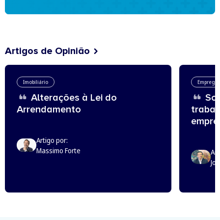
Artigos de Opinião
Imobiliário
Emprego
Alterações à Lei do
Sou
Arrendamento
trabal
empreg
Artigo por:
Massimo Forte
Art
Jo