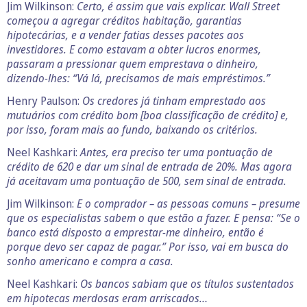
Jim Wilkinson:
Certo, é assim que vais explicar. Wall Street
começou a agregar créditos habitação, garantias
hipotecárias, e a vender fatias desses pacotes aos
investidores. E como estavam a obter lucros enormes,
passaram a pressionar quem emprestava o dinheiro,
dizendo-lhes: “Vá lá, precisamos de mais empréstimos.”
Henry Paulson:
Os credores já tinham emprestado aos
mutuários com crédito bom [boa classificação de crédito] e,
por isso, foram mais ao fundo, baixando os critérios.
Neel Kashkari:
Antes, era preciso ter uma pontuação de
crédito de 620 e dar um sinal de entrada de 20%. Mas agora
já aceitavam uma pontuação de 500, sem sinal de entrada.
Jim Wilkinson:
E o comprador – as pessoas comuns – presume
que os especialistas sabem o que estão a fazer. E pensa: “Se o
banco está disposto a emprestar-me dinheiro, então é
porque devo ser capaz de pagar.” Por isso, vai em busca do
sonho americano e compra a casa.
Neel Kashkari:
Os bancos sabiam que os títulos sustentados
em hipotecas merdosas eram arriscados…