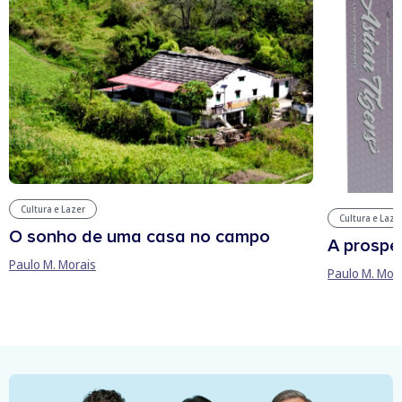
Cultura e Lazer
Cultura e Laze
O sonho de uma casa no campo
A prospe
Paulo M. Morais
Paulo M. Mor