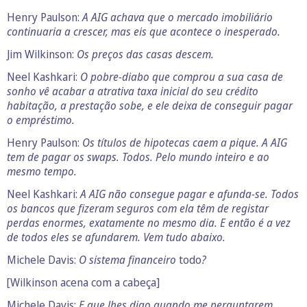
Henry Paulson:
A AIG achava que o mercado imobiliário
continuaria a crescer, mas eis que acontece o inesperado.
Jim Wilkinson:
Os preços das casas descem.
Neel Kashkari:
O pobre-diabo que comprou a sua casa de
sonho vê acabar a atrativa taxa inicial do seu crédito
habitação, a prestação sobe, e ele deixa de conseguir pagar
o empréstimo.
Henry Paulson:
Os títulos de hipotecas caem a pique. A AIG
tem de pagar os swaps. Todos. Pelo mundo inteiro e ao
mesmo tempo.
Neel Kashkari:
A AIG não consegue pagar e afunda-se. Todos
os bancos que fizeram seguros com ela têm de registar
perdas enormes, exatamente no mesmo dia. E então é a vez
de todos eles se afundarem. Vem tudo abaixo.
Michele Davis:
O sistema financeiro
todo
?
[Wilkinson acena com a cabeça]
Michele Davis:
E que lhes digo quando me perguntarem