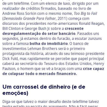
de um telefilme. Com um elenco de luxo, dirigido por um
realizador de créditos firmados, baseado no livro de
Andrew Ross Sorkin com o mesmo nome,
Too Big to Fail
(
Demasiado Grande Para Falhar
, 2011) começa com
discursos dos presidentes norte-americanos Ronald Reagan,
Bill Clinton e George Bush Jr. sobre a
crescente
desregulamentação do setor bancário
. Passados uns
segundos, já estamos dentro do furacão, a escutar zunzuns
sobre a famosa
bolha do imobiliário
. O banco de
investimentos Lehman Brothers será o primeiro
protagonista da história, através do seu teimoso presidente
Dick Fuld, mas rapidamente se percebe que papel principal
caberá ao secretário do Tesouro dos Estados Unidos, Henry
Paulson, o homem que se vê a braços com uma
crise capaz
de colapsar todo o mercado financeiro.
Um carrossel de dinheiro (e de
emoções)
Diga-se que talvez o maior desafio deste telefilme talvez
tenha estado na escrita do argumento. Não é fácil pegar