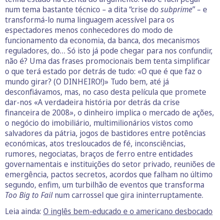
num tema bastante técnico – a dita “crise do
subprime
” – e
transformá-lo numa linguagem acessível para os
espectadores menos conhecedores do modo de
funcionamento da economia, da banca, dos mecanismos
reguladores, do… Só isto já pode chegar para nos confundir,
não é? Uma das frases promocionais bem tenta simplificar
o que terá estado por detrás de tudo: «O que é que faz o
mundo girar? (O DINHEIRO!)» Tudo bem, até já
desconfiávamos, mas, no caso desta película que promete
dar-nos «A verdadeira história por detrás da crise
financeira de 2008», o dinheiro implica o mercado de ações,
o negócio do imobiliário, multimilionários vistos como
salvadores da pátria, jogos de bastidores entre potências
económicas, atos tresloucados de fé, inconsciências,
rumores, negociatas, braços de ferro entre entidades
governamentais e instituições do setor privado, reuniões de
emergência, pactos secretos, acordos que falham no último
segundo, enfim, um turbilhão de eventos que transforma
Too Big to Fail
num carrossel que gira ininterruptamente.
Leia ainda:
O inglês bem-educado e o americano desbocado