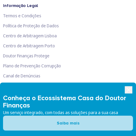
Informação Legal
Termos e Condições
Política de Proteção de Dados
Centro de Arbitragem Lisboa
Centro de Arbitragem Porto
Doutor Finanças Protege
Plano de Prevenção Corrupção
Canal de Denúncias
Livro de Reclamações
Conheça o Ecossistema Casa do Doutor
Finanças
Um serviço integrado, com todas as soluções para a sua casa
Doutor Finanças, Lda
©
2026
Saiba mais