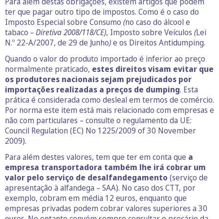
Para além destas obrigações, existem artigos que podem
ter que pagar outro tipo de impostos. Como é o caso do
Imposto Especial sobre Consumo
(
no caso do álcool e
tabaco
– Diretiva 2008/118/CE)
, Imposto sobre Veículos
(
Lei
N.º 22-A/2007, de 29 de Junho
)
e os Direitos Antidumping.
Quando o valor do produto importado é inferior ao preço
normalmente praticado,
estes direitos visam evitar que
os produtores nacionais sejam prejudicados por
importações realizadas a preços de dumping
. Esta
prática é considerada como desleal em termos de comércio.
Por norma este item está mais relacionado com empresas e
não com particulares – consulte o regulamento da UE:
Council Regulation (EC) No 1225/2009 of 30 November
2009).
Para além destes valores, tem que ter em conta que
a
empresa transportadora também lhe irá cobrar um
valor pelo serviço de desalfandegamento
(serviço de
apresentação à alfandega – SAA). No caso dos CTT, por
exemplo, cobram em média 12 euros, enquanto que
empresas privadas podem cobrar valores superiores a 30
euros. No entanto convém sempre consultar o preçário da