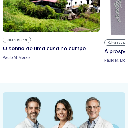
Cultura e Lazer
Cultura e Laze
O sonho de uma casa no campo
A prospe
Paulo M. Morais
Paulo M. Mor