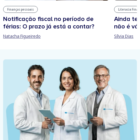
Finanças pessoais
Literacia Fina
Notificação fiscal no período de
Ainda te
férias: O prazo já está a contar?
não é vál
Natacha Figueiredo
Sílvia Dias