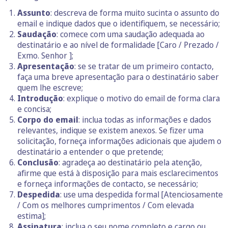
Assunto
: descreva de forma muito sucinta o assunto do
email e indique dados que o identifiquem, se necessário;
Saudação
: comece com uma saudação adequada ao
destinatário e ao nível de formalidade [Caro / Prezado /
Exmo. Senhor ];
Apresentação
: se se tratar de um primeiro contacto,
faça uma breve apresentação para o destinatário saber
quem lhe escreve;
Introdução
: explique o motivo do email de forma clara
e concisa;
Corpo do email
: inclua todas as informações e dados
relevantes, indique se existem anexos. Se fizer uma
solicitação, forneça informações adicionais que ajudem o
destinatário a entender o que pretende;
Conclusão
: agradeça ao destinatário pela atenção,
afirme que está à disposição para mais esclarecimentos
e forneça informações de contacto, se necessário;
Despedida
: use uma despedida formal [Atenciosamente
/ Com os melhores cumprimentos / Com elevada
estima];
Assinatura
: inclua o seu nome completo e cargo ou