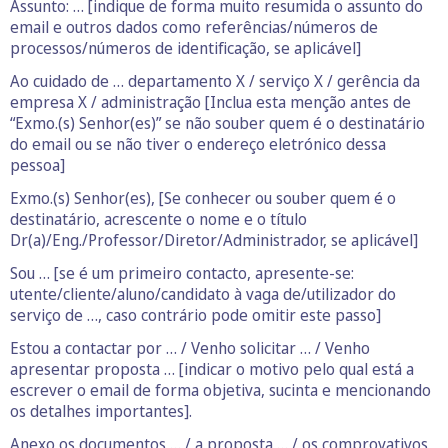
Assunto: … [indique de forma muito resumida o assunto do
email e outros dados como referências/números de
processos/números de identificação, se aplicável]
Ao cuidado de … departamento X / serviço X / gerência da
empresa X / administração [Inclua esta menção antes de
“Exmo.(s) Senhor(es)” se não souber quem é o destinatário
do email ou se não tiver o endereço eletrónico dessa
pessoa]
Exmo.(s) Senhor(es), [Se conhecer ou souber quem é o
destinatário, acrescente o nome e o título
Dr(a)/Eng./Professor/Diretor/Administrador, se aplicável]
Sou … [se é um primeiro contacto, apresente-se:
utente/cliente/aluno/candidato à vaga de/utilizador do
serviço de …, caso contrário pode omitir este passo]
Estou a contactar por … / Venho solicitar … / Venho
apresentar proposta … [indicar o motivo pelo qual está a
escrever o email de forma objetiva, sucinta e mencionando
os detalhes importantes].
Anexo os documentos … / a proposta … / os comprovativos