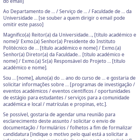
do email]
Ao Departamento de … / Serviço de … / Faculdade de … da
Universidade … [se souber a quem dirigir o email pode
omitir este passo]
Magnifico(a) Reitor(a) da Universidade…, [título académico e
nome]/ Exmo.(a) Senhor(a) Presidente do Instituto
Politécnico de … [título académico e nome] / Exmo.(a)
Senhor(a) Diretor(a) da Faculdade… [título académico e
nome] / Exmo.(a) Sr.(a) Responsável do Projeto … [título
académico e nome].
Sou … [nome], aluno(a) do … ano do curso de … e gostaria de
solicitar informações sobre … [programas de investigação /
eventos académicos / eventos científicos / oportunidades
de estágio para estudantes / serviços para a comunidade
académica e local / matrículas e propinas, etc.].
Se possível, gostaria de agendar uma reunião para
esclarecimento deste assunto / solicitar o envio de
documentação / formulários / folhetos a fim de formalizar
candidatura [indique o motivo pelo qual está a solicitar a