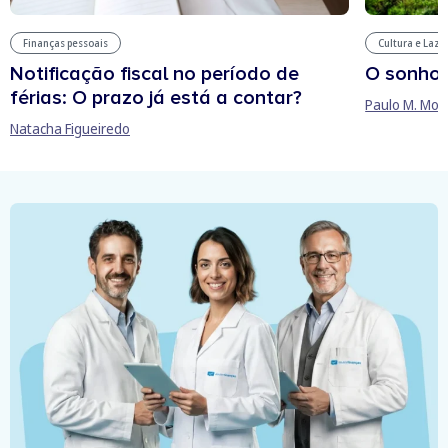
Finanças pessoais
Cultura e Laze
Notificação fiscal no período de
O sonho
férias: O prazo já está a contar?
Paulo M. Mor
Natacha Figueiredo