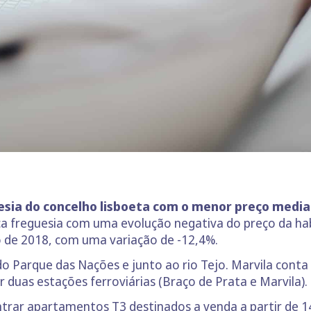
uesia do concelho lisboeta com o menor preço media
ca freguesia com uma evolução negativa do preço da ha
 de 2018, com uma variação de -12,4%.
 do Parque das Nações e junto ao rio Tejo. Marvila con
r duas estações ferroviárias (Braço de Prata e Marvila).
trar apartamentos T3 destinados a venda a partir de 1