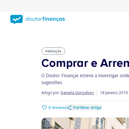
Saltar
para
conteúdo
principal
Habitação
Comprar e Arren
O Doutor Finanças esteve a investigar ond
sugestões.
Artigo por:
Daniela Gonçalves
18 Janeiro 2019
0
Gostos
Partilhar artigo