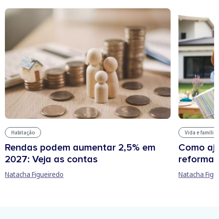
Habitação
Vida e família
Rendas podem aumentar 2,5% em
Como aju
2027: Veja as contas
reforma 
Natacha Figueiredo
Natacha Figu