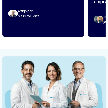
empreg
Artigo por:
Massimo Forte
Art
Jo