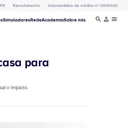
PR
Recrutamento
Intermediário de crédito nº 0000420
os
Simuladores
Rede
Academia
Sobre nós
casa para
ual o impacto.