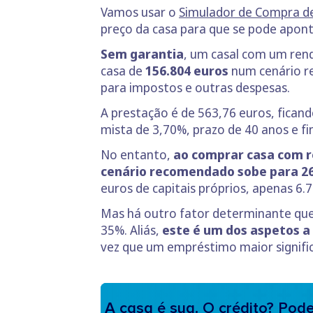
Vamos usar o
Simulador de Compra de
preço da casa para que se pode aponta
Sem garantia
, um casal com um rend
casa de
156.804 euros
num cenário re
para impostos e outras despesas.
A prestação é de 563,76 euros, fican
mista de 3,70%, prazo de 40 anos e f
No entanto,
ao comprar casa com re
cenário recomendado sobe para 26
euros de capitais próprios, apenas 6.
Mas há outro fator determinante que 
35%. Aliás,
este é um dos aspetos a
vez que um empréstimo maior signifi
A casa é sua. O crédito? Pod