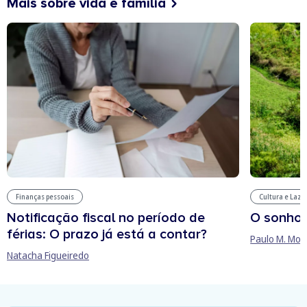
Mais sobre vida e família
Finanças pessoais
Cultura e Laze
Notificação fiscal no período de
O sonho
férias: O prazo já está a contar?
Paulo M. Mor
Natacha Figueiredo