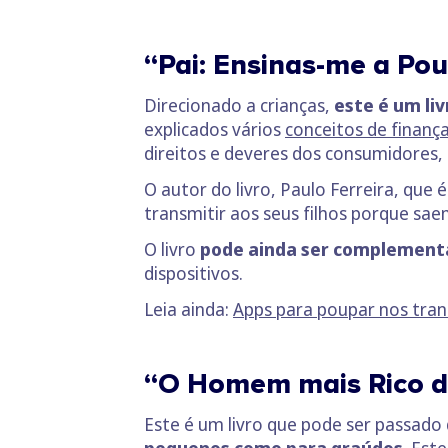
“Pai: Ensinas-me a Poup
Direcionado a crianças,
este é um liv
explicados vários
conceitos de finanç
direitos e deveres dos consumidores,
O autor do livro, Paulo Ferreira, qu
transmitir aos seus filhos porque sae
O livro
pode ainda ser complement
dispositivos.
Leia ainda:
Apps para poupar nos trans
“O Homem mais Rico da
Este é um livro que pode ser passado 