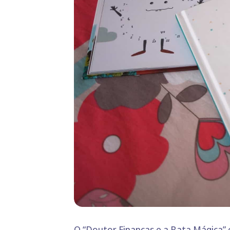
O
“Doutor Finanças e a Bata Mágica”
é