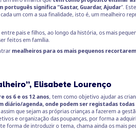
m português significa “Gastar, Guardar, Ajudar
”. Est
cada um com a sua finalidade, isto é, um mealheiro rep
ntre pais e filhos, ao longo da história, os mais pequ
er feitos em família.
ntrar
mealheiros para os mais pequenos recortare
alheiro”, Elisabete Lourenço
e os 6 e os 12 anos
, tem como objetivo ajudar as crian
m diário/agenda, onde podem ser registadas todas 
o assim que sejam as próprias crianças a fazerem a ges
etivos e organização das poupanças, por forma a adqu
nte forma de introduzir o tema, chama ainda os mais pe