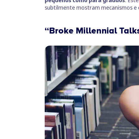
pequenos como para graúdos
. Est
subtilmente mostram mecanismos e est
“Broke Millennial Talk