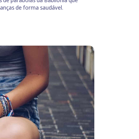
és de parábolas da Babilónia que
panças de forma saudável.