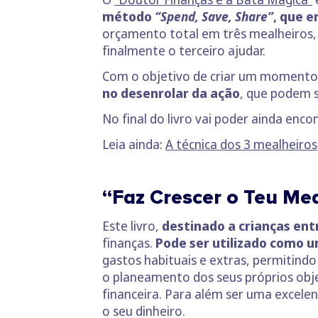
método
“Spend, Save, Share”
, que e
orçamento total em três mealheiros, 
finalmente o terceiro ajudar.
Com o objetivo de criar um momento e
no desenrolar da ação
, que podem s
No final do livro vai poder ainda enco
Leia ainda:
A técnica dos 3 mealheiros
“Faz Crescer o Teu Me
Este livro,
destinado a crianças entr
finanças.
Pode ser utilizado como u
gastos habituais e extras, permitind
o planeamento dos seus próprios obj
financeira. Para além ser uma excele
o seu dinheiro.