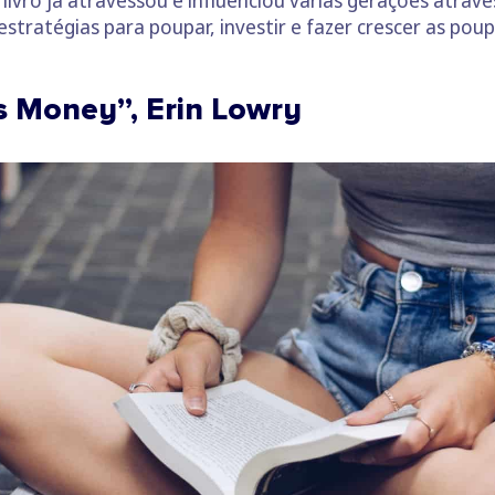
e livro já atravessou e influenciou várias gerações atrav
ratégias para poupar, investir e fazer crescer as pou
s Money”, Erin Lowry