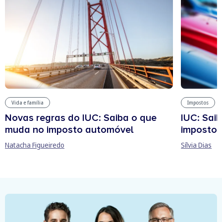
Vida e família
Impostos
Novas regras do IUC: Saiba o que
IUC: Sai
muda no imposto automóvel
imposto 
Natacha Figueiredo
Sílvia Dias