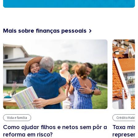
Mais sobre finanças pessoais
Vida e família
Crédito Habit
Como ajudar filhos e netos sem pôr a
Taxa mis
reforma em risco?
represen