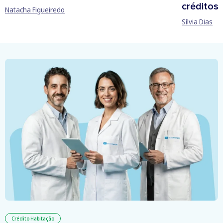
créditos
Natacha Figueiredo
Sílvia Dias
Crédito Habitação