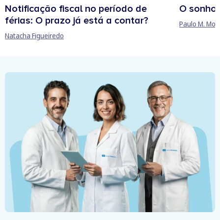
Notificação fiscal no período de
O sonho
férias: O prazo já está a contar?
Paulo M. Mor
Natacha Figueiredo