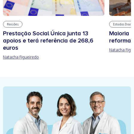
Pensões
Estudos Douto
Prestação Social Única junta 13
Maioria 
apoios e terá referência de 268,6
reforma 
euros
Natacha Figu
Natacha Figueiredo