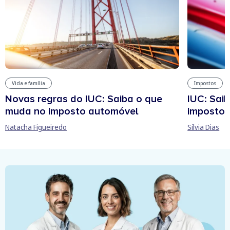
Vida e família
Impostos
Novas regras do IUC: Saiba o que
IUC: Sai
muda no imposto automóvel
imposto 
Natacha Figueiredo
Sílvia Dias