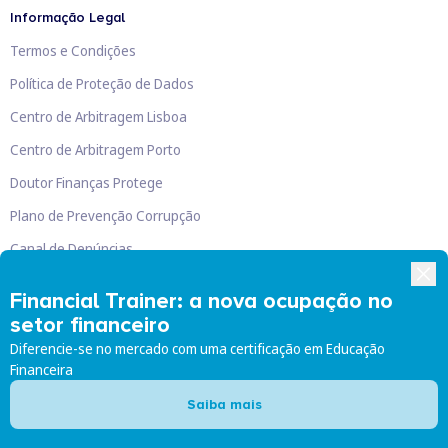
Informação Legal
Termos e Condições
Política de Proteção de Dados
Centro de Arbitragem Lisboa
Centro de Arbitragem Porto
Doutor Finanças Protege
Plano de Prevenção Corrupção
Canal de Denúncias
Livro de Reclamações
Financial Trainer: a nova ocupação no
setor financeiro
Diferencie-se no mercado com uma certificação em Educação
Financeira
Doutor Finanças, Lda
©
2026
Saiba mais