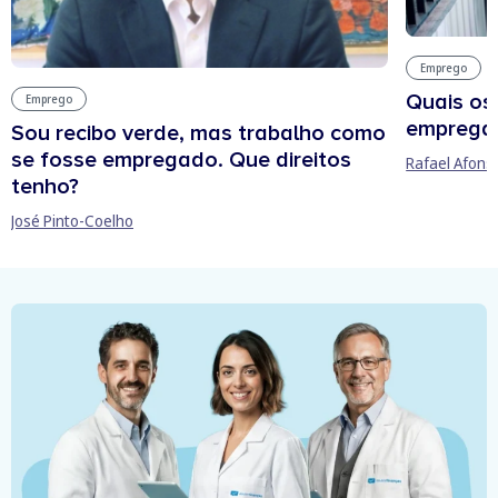
Emprego
Quais os
Emprego
empregab
Sou recibo verde, mas trabalho como
se fosse empregado. Que direitos
Rafael Afons
tenho?
José Pinto-Coelho