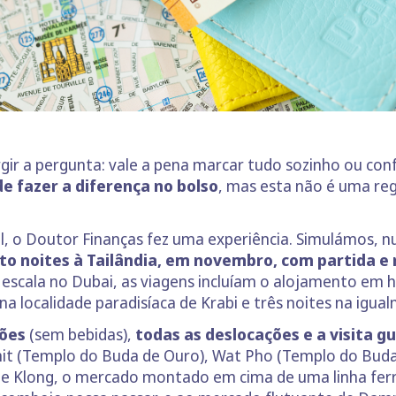
rgir a pergunta: vale a pena marcar tudo sozinho ou con
de fazer a diferença no bolso
, mas esta não é uma reg
l, o Doutor Finanças fez uma experiência. Simulámos, n
to noites à Tailândia, em novembro, com partida e 
scala no Dubai, as viagens incluíam o alojamento em ho
a localidade paradisíaca de Krabi e três noites na igual
ções
(sem bebidas),
todas as deslocações e a visita g
it (Templo do Buda de Ouro), Wat Pho (Templo do Buda 
e Klong, o mercado montado em cima de uma linha ferr