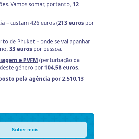
ações. Vamos somar, portanto,
12
ia – custam 426 euros (
213 euros
por
rto de Phuket – onde se vai apanhar
imo,
33 euros
por pessoa.
viagem e PVFM
(perturbação da
 deste género por
104,58 euros
.
osto pela agência por 2.510,13
Saber mais