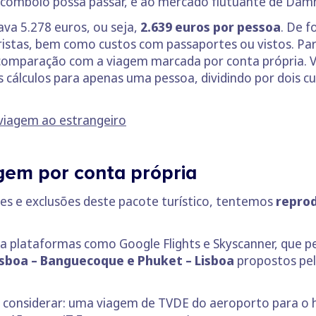
comboio possa passar, e ao mercado flutuante de Dam
ava 5.278 euros, ou seja,
2.639 euros por pessoa
. De f
oristas, bem como custos com passaportes ou vistos. Pa
comparação com a viagem marcada por conta própria. V
os cálculos para apenas uma pessoa, dividindo por dois 
viagem ao estrangeiro
agem por conta própria
ões e exclusões deste pacote turístico, tentemos
reprod
 plataformas como Google Flights e Skyscanner, que p
isboa – Banguecoque e Phuket – Lisboa
propostos pel
considerar: uma viagem de TVDE do aeroporto para o h