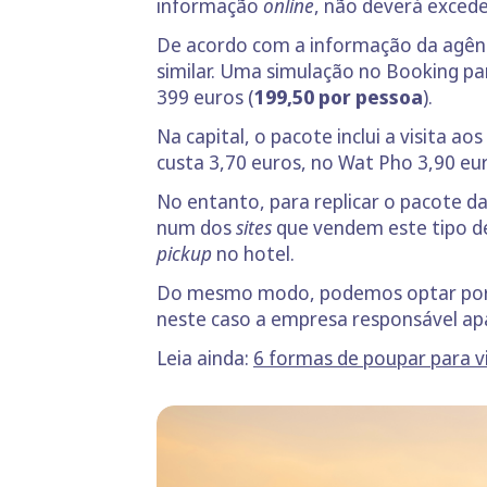
informação
online
, não deverá excede
De acordo com a informação da agên
similar. Uma simulação no Booking par
399 euros (
199,50 por pessoa
).
Na capital, o pacote inclui a visita a
custa 3,70 euros, no Wat Pho 3,90 eur
No entanto, para replicar o pacote da
num dos
sites
que vendem este tipo de 
pickup
no hotel.
Do mesmo modo, podemos optar po
neste caso a empresa responsável apa
Leia ainda:
6 formas de poupar para v