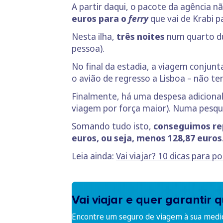
A partir daqui, o pacote da agência 
euros para o
ferry
que vai de Krabi p
Nesta ilha,
três noites
num quarto dup
pessoa).
No final da estadia, a viagem conjun
o avião de regresso a Lisboa – não te
Finalmente, há uma despesa adicional
viagem por força maior). Numa pesqu
Somando tudo isto,
conseguimos rep
euros, ou seja, menos 128,87 euros
Leia ainda:
Vai viajar? 10 dicas para 
Vai viajar e quer garantir
Encontre um seguro de viagem à sua medi