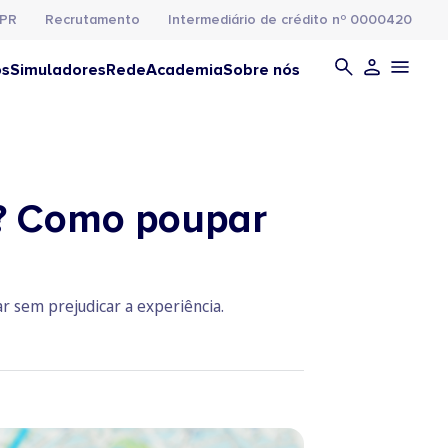
PR
Recrutamento
Intermediário de crédito nº 0000420
os
Simuladores
Rede
Academia
Sobre nós
a? Como poupar
r sem prejudicar a experiência.