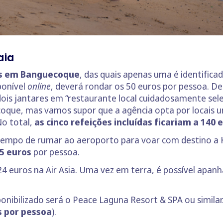
aia
es em Banguecoque
, das quais apenas uma é identificad
ponível
online
, deverá rondar os 50 euros por pessoa. De
dois jantares em “restaurante local cuidadosamente se
que, mas vamos supor que a agência opta por locais u
No total,
as cinco refeições incluídas ficariam a 140 
tempo de rumar ao aeroporto para voar com destino a K
5 euros
por pessoa.
24 euros na Air Asia. Uma vez em terra, é possível apan
onibilizado será o Peace Laguna Resort & SPA ou similar
s por pessoa
).