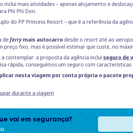
não inclui mais atividades – apenas alojamento e desloc
ara Phi Phi Don.
lo do PP Princess Resort – que é a referência da agênc
ta de
ferry
mais autocarro
desde o
resort
até ao aeropo
m preço fixo, mas é possível estimar que custe, no máx
 a contemplar: a proposta da agência inclui
seguro de 
isa rápida, conseguimos um seguro com características
licar nesta viagem por conta própria o pacote prop
.
poupar durante a viagem
 que vai em segurança?
da