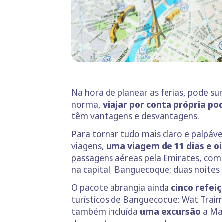
Na hora de planear as férias, pode su
norma,
viajar por conta própria po
têm vantagens e desvantagens.
Para tornar tudo mais claro e palpáve
viagens,
uma viagem de 11 dias e oi
passagens aéreas pela Emirates, com e
na capital, Banguecoque; duas noites n
O pacote abrangia ainda
cinco refei
turísticos de Banguecoque: Wat Traim
também incluída
uma excursão
a Ma