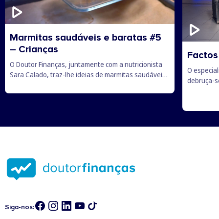
Marmitas saudáveis e baratas #5
– Crianças
Factos
O Doutor Finanças, juntamente com a nutricionista
O especia
Sara Calado, traz-lhe ideias de marmitas saudáveis
debruça-se
e baratas para os mais novos levarem para a escola.
existem, c
vale a pe
branca, q
Siga-nos: