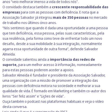
anos “veio melhorar imenso a vida de todos nós”.
O convidado destaca também a
crescente responsabilidade das
empresas
para com as pessoas com deficiência. E nota que a
Associação Salvador já integrou
mais de 350 pessoas
no mercado
de trabalho nos últimos cinco anos.
“Nós sentimos que quando é dada uma oportunidade a uma pessoa
que tem deficiência, essa pessoa, pelas suas características, pela
sua resiliência, pela forma como teve de enfrentar todo um novo
desafio, desde a sua mobilidade à sua integração, normalmente
agarra essa oportunidade de outra forma”, defende Salvador
Almeida.
O convidade salientou ainda a
importância das redes de
suporte,
para um melhor acesso à informação, nomeadamente
para estas pessoas poderem aceder a apoios.
Salvador Almeida é fundador e presidente da Associação Salvador,
uma organização com a missão de promover a integração das
pessoas com deficiência motora na sociedade e melhorar a sua
qualidade de vida. É formado em Marketing e também co-autor dos
livros “Ser feliz assim” e “Lições de vida”.
Ouça também o podcast nas plataformas habituais e veja o vídeo
desta conversa.
Leia ainda:
O que é a consignação do IRS?