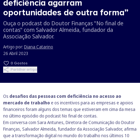
deficiência agarram
oportunidades de outra forma”
Ouça o podcast do Doutor Finanças "No final de
contas" com Salvador Almeida, fundador da
Associação Salvador.
Artigo por:
Diana Catarino
26 Abril 2023
0
Gostos
Partilhar artigo
Os
desafios das pessoas com deficiência no acesso ao
mercado de trabalho
e os incentivos para as empresas e apoios
financeiros foram alguns dos temas que estiveram em cima da mesa
no último episódio do podcast No final de contas.
Em conversa com Sara Antunes, Diretora de Comunicação do Doutor
Finanças, Salvador Almeida, fundador da
Associação Salvador
, afirma
que a transformação digital no mundo do trabalho nos últimos 10