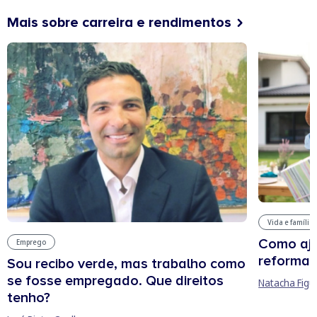
Mais sobre carreira e rendimentos
Vida e família
Como aju
Emprego
reforma 
Sou recibo verde, mas trabalho como
se fosse empregado. Que direitos
Natacha Figu
tenho?