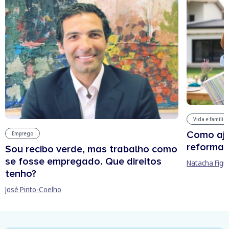
Vida e família
Como aju
Emprego
reforma 
Sou recibo verde, mas trabalho como
se fosse empregado. Que direitos
Natacha Figu
tenho?
José Pinto-Coelho