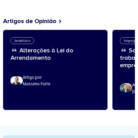
Artigos de Opinião
Imobiliário
Emprego
Alterações à Lei do
Sou
Arrendamento
trabal
empreg
Artigo por:
Massimo Forte
Art
Jo