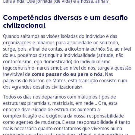
Leia ainda:
Que jornada (de vida) é a nossa, afinal?
Competências diversas e um desafio
civilizacional
Quando saltamos as visões isoladas do indivíduo e das
organizações e olhamos para a sociedade no seu todo,
surge, pois, afinal de contas, a dicotomia eu/nós. Se, ao nível
do eu, podemos distinguir a individualidade (atitude, não
conformismo, ego domesticado) do individualismo
(egocentrismo, narcisismo); ao nível do nós, surge a questão
inevitável de
como passar do eu para o nós.
Nas
palavras de Norton de Matos, esta transição consiste num
dos «grandes desafios civilizacionais».
Todos os dias nos deparamos com múltiplos tipos de
estruturas: piramidais, matriciais, em rede… Ora, esta
enorme diversidade de estruturas aumenta a
complexificação e a exigência da nossa responsabilidade
como agentes de mudança. E essa responsabilidade é tanto
mais necessária quanto constatamos que vivemos numa
sociedade caracterizada pelo descartável, o desperdício, o