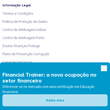
Informação Legal
Termos e Condições
Política de Proteção de Dados
Centro de Arbitragem Lisboa
Centro de Arbitragem Porto
Doutor Finanças Protege
Plano de Prevenção Corrupção
Canal de Denúncias
Livro de Reclamações
Financial Trainer: a nova ocupação no
setor financeiro
Diferencie-se no mercado com uma certificação em Educação
Financeira
Doutor Finanças, Lda
©
2026
Saiba mais