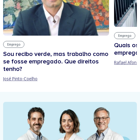
Emprego
Quais os
Emprego
empregab
Sou recibo verde, mas trabalho como
se fosse empregado. Que direitos
Rafael Afons
tenho?
José Pinto-Coelho