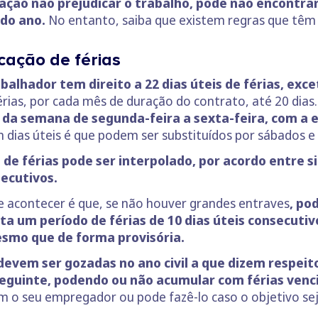
ração não prejudicar o trabalho, pode não encontra
 do ano.
No entanto, saiba que existem regras que têm 
cação de férias
balhador tem direito a 22 dias úteis de férias, exc
férias, por cada mês de duração do contrato, até 20 dias.
s da semana de segunda-feira a sexta-feira, com a 
m dias úteis é que podem ser substituídos por sábados 
 de férias pode ser interpolado, por acordo entre s
secutivos.
e acontecer é que, se não houver grandes entraves
, po
a um período de férias de 10 dias úteis consecutiv
esmo que de forma provisória.
 devem ser gozadas no ano civil a que dizem respeit
o seguinte, podendo ou não acumular com férias venc
m o seu empregador ou pode fazê-lo caso o objetivo sej