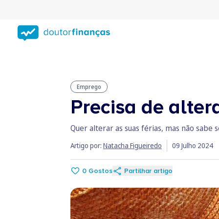
Saltar
para
conteúdo
principal
Emprego
Precisa de alter
Quer alterar as suas férias, mas não sabe 
Artigo por:
Natacha Figueiredo
09 Julho 2024
0
Gostos
Partilhar artigo