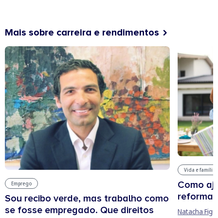
Mais sobre carreira e rendimentos
Vida e família
Como aju
Emprego
reforma 
Sou recibo verde, mas trabalho como
se fosse empregado. Que direitos
Natacha Figu