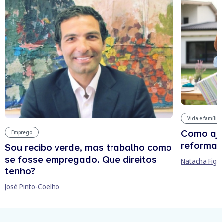
Vida e família
Como aju
Emprego
reforma 
Sou recibo verde, mas trabalho como
se fosse empregado. Que direitos
Natacha Figu
tenho?
José Pinto-Coelho