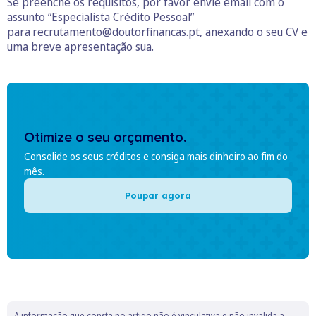
Se preenche os requisitos, por favor envie email com o
assunto “Especialista Crédito Pessoal”
para
recrutamento@doutorfinancas.pt
, anexando o seu CV e
uma breve apresentação sua.
Otimize o seu orçamento.
Consolide os seus créditos e consiga mais dinheiro ao fim do
mês.
Poupar agora
A informação que consta no artigo não é vinculativa e não invalida a