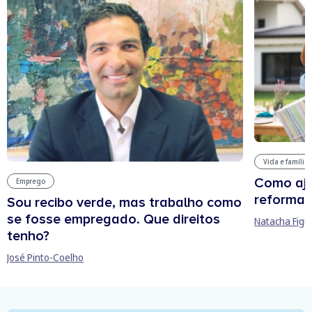
Vida e família
Como aju
Emprego
reforma 
Sou recibo verde, mas trabalho como
se fosse empregado. Que direitos
Natacha Figu
tenho?
José Pinto-Coelho