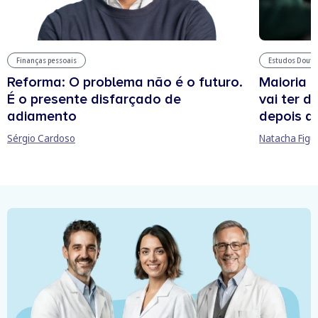
Estudos Douto
Finanças pessoais
Maioria 
Reforma: O problema não é o futuro.
vai ter d
É o presente disfarçado de
depois d
adiamento
Natacha Figu
Sérgio Cardoso