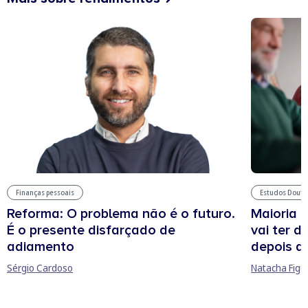
Estudos Douto
Finanças pessoais
Maioria 
Reforma: O problema não é o futuro.
vai ter d
É o presente disfarçado de
depois d
adiamento
Natacha Figu
Sérgio Cardoso