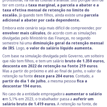
profissional, há várias colunas a analisar. Isto porque tem de
ter em conta a
taxa marginal, a parcela a abater e a
taxa efetiva mensal de retenção no limite do
escalão.
Já quando tem filhos, ainda existe uma
parcela
adicional a abater por cada dependente.
Embora este cenário seja mais difícil de compreender, por
envolver mais cálculos
, de acordo com as simulações
divulgadas pelo Ministério das Finanças, no segundo
semestre há uma
diminuição geral da retenção mensal
de IRS
. Logo,
o valor do salário líquido aumenta.
Com base na simulação divulgada pelo Governo, um solteiro
que não tem filhos, e tem um salário
bruto de 1.350 euros,
desconta em 2022 de retenção na fonte 219 euros
.
Mas a partir do próximo e até ao final de junho, o valor da
retenção na fonte
desce para 204 euros
. Contudo, a
partir do dia 1 de julho
, a mesma pessoa
fica a
descontar 194 euros.
No caso de a entidade empregadora
aumentar o salário
e
m 5,1% em 2023, o trabalhador passa a
auferir um
salário bruto de 1.419 euros.
A retenção na fonte, de