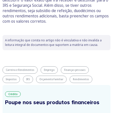
descobrir o valor exato que irá receber e descontar para o
IRS e Segurança Social. Além disso, se tiver outros
rendimentos, seja subsídio de refeição, duodécimos ou
outros rendimentos adicionais, basta preencher os campos
com os valores corretos.
A informação que consta no artigo não é vinculativa e não invalida a
leitura integral de documentos que suportem a matéria em causa.
Carreira e Rendimentos
Emprego
Finanças pessoais
Impostos
IRS
Orçamento Familiar
Rendimentos
Crédito
Poupe nos seus produtos financeiros