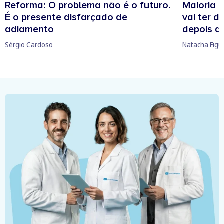
Maioria 
Reforma: O problema não é o futuro.
vai ter d
É o presente disfarçado de
depois d
adiamento
Natacha Figu
Sérgio Cardoso