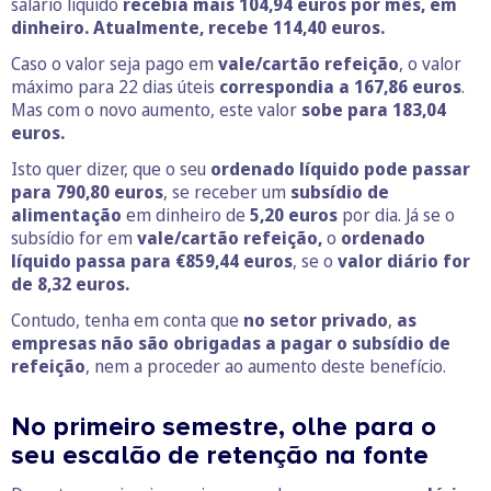
salário líquido
recebia mais 104,94 euros por mês, em
dinheiro.
Atualmente, recebe 114,40 euros.
Caso o valor seja pago em
vale/cartão refeição
, o valor
máximo para 22 dias úteis
correspondia a 167,86 euros
.
Mas com o novo aumento, este valor
sobe para 183,04
euros.
Isto quer dizer, que o seu
ordenado líquido pode passar
para 790,80 euros
, se receber um
subsídio de
alimentação
em dinheiro de
5,20 euros
por dia. Já se o
subsídio for em
vale/cartão refeição,
o
ordenado
líquido passa para
€859,44
euros
, se o
valor diário for
de 8,32 euros.
Contudo, tenha em conta que
no setor privado
,
as
empresas não são obrigadas a pagar o subsídio de
refeição
, nem a proceder ao aumento deste benefício.
No primeiro semestre, olhe para o
seu escalão de retenção na fonte