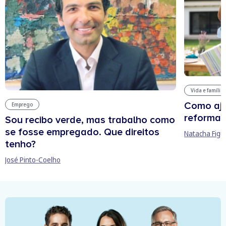
Vida e família
Como aju
Emprego
reforma 
Sou recibo verde, mas trabalho como
se fosse empregado. Que direitos
Natacha Figu
tenho?
José Pinto-Coelho