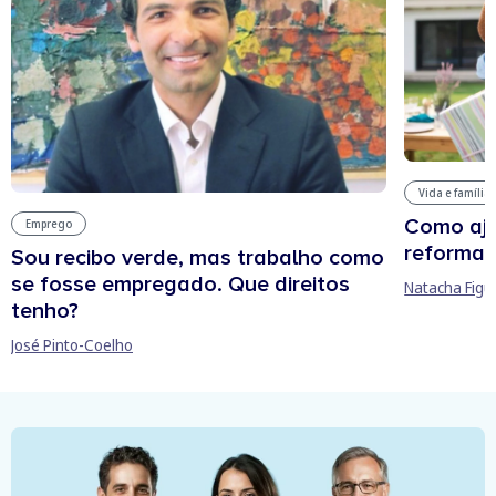
Vida e família
Como aju
Emprego
reforma 
Sou recibo verde, mas trabalho como
se fosse empregado. Que direitos
Natacha Figu
tenho?
José Pinto-Coelho