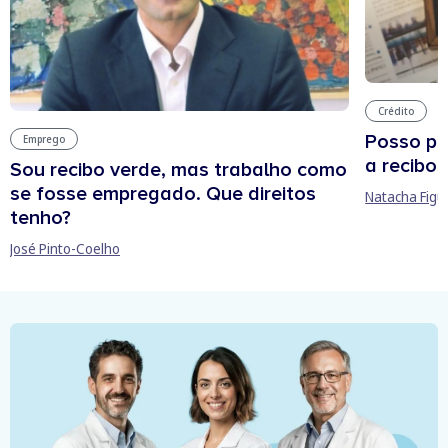
Crédito
Posso pe
Emprego
a recibos
Sou recibo verde, mas trabalho como
se fosse empregado. Que direitos
Natacha Figu
tenho?
José Pinto-Coelho