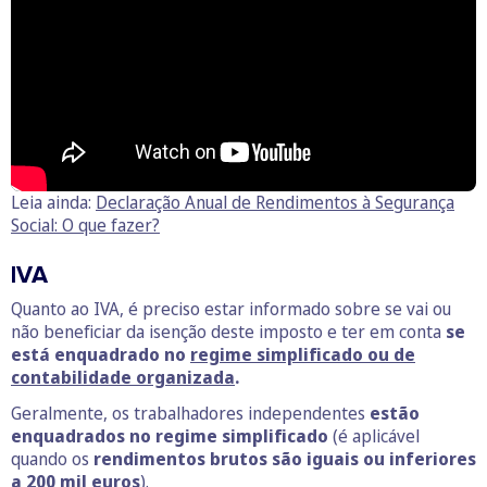
Leia ainda:
Declaração Anual de Rendimentos à Segurança
Social: O que fazer?
IVA
Quanto ao IVA, é preciso estar informado sobre se vai ou
não beneficiar da isenção deste imposto e ter em conta
se
está enquadrado no
regime simplificado ou de
contabilidade organizada
.
Geralmente, os trabalhadores independentes
estão
enquadrados no regime simplificado
(é aplicável
quando os
rendimentos brutos são iguais ou inferiores
a 200 mil euros
).