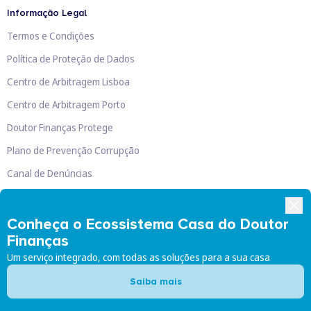
Informação Legal
Termos e Condições
Política de Proteção de Dados
Centro de Arbitragem Lisboa
Centro de Arbitragem Porto
Doutor Finanças Protege
Plano de Prevenção Corrupção
Canal de Denúncias
Livro de Reclamações
Conheça o Ecossistema Casa do Doutor
Finanças
Um serviço integrado, com todas as soluções para a sua casa
Doutor Finanças, Lda
©
2026
Saiba mais