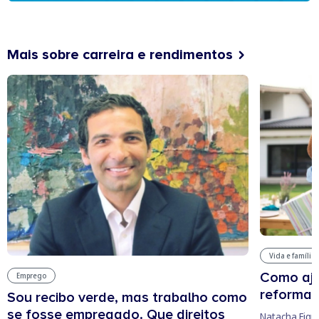
Mais sobre carreira e rendimentos
Vida e família
Como aju
Emprego
reforma 
Sou recibo verde, mas trabalho como
se fosse empregado. Que direitos
Natacha Figu