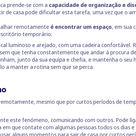
loca prende-se com a
capacidade de organização e disc
tir de casa pode dificultar esta tarefa, uma vez que o a
rabalhar remotamente
é encontrar um espaço
, em sua 
escritório temporário.
al luminoso e arejado, com uma cadeira confortável. R
o, sem que tenha constantemente que andar à procura d
zinham, junto da sua equipa e chefia, e mantenha o seu
á-lo a manter a rotina sem que se perca.
no
remotamente, mesmo que por curtos períodos de tempo
ente este fenómeno, comunicando com outros. Pode lig
na em que contate com algumas pessoas todos os dias e
 usar alguns momentos para sair de casa por curtos pe