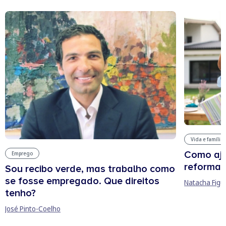
Vida e família
Como aju
Emprego
reforma 
Sou recibo verde, mas trabalho como
se fosse empregado. Que direitos
Natacha Figu
tenho?
José Pinto-Coelho