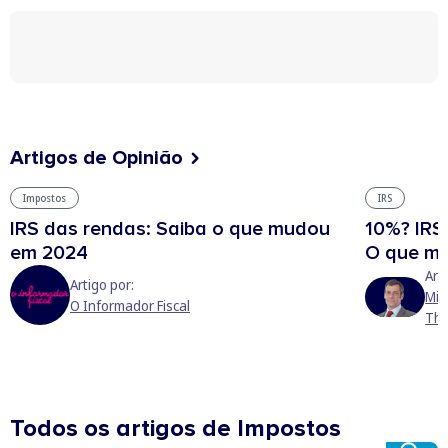
Artigos de Opinião
Impostos
IRS
IRS das rendas: Saiba o que mudou
10%? IRS
em 2024
O que m
Art
Artigo por:
Mig
O Informador Fiscal
Tho
Todos os artigos de Impostos