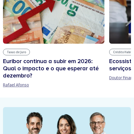
Taxas de Juro
Crédito Habit
Euribor continua a subir em 2026:
Ecossist
Qual o impacto e o que esperar até
serviços 
dezembro?
Doutor Finan
Rafael Afonso